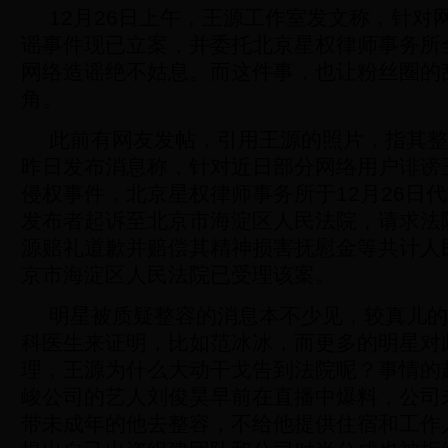
12月26日上午，王源工作室发文称，针对
谣事件现已立案，并委托北京星权律师事务所
网络造谣绝不姑息。而这件事，也让粉丝圈的
角。
此前有网友发帖，引用王源的照片，指其整
昨日发布消息称，针对近日部分网络用户诽谤
侵权事件，北京星权律师事务所于12月26日
发布者起诉至北京市海淀区人民法院，请求法
源赔礼道歉并赔偿其精神损害抚慰金等共计人
京市海淀区人民法院已受理该案。
明星被质疑整容的消息本不少见，较真儿的
科医生来证明，比如范冰冰，而更多的明星对
理，王源为什么大动干戈告到法院呢？事情的
峻公司的艺人刘俊昊早前在直播中爆料，公司
带未成年的他去整容，不给他提供住宿和工作