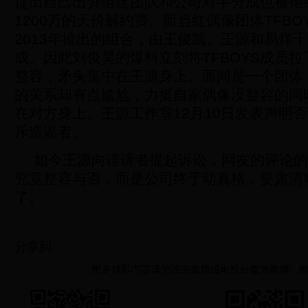
提出自己出资组建团队和公司对半分成也被拒
1200万的天价解约费。而当红偶像团体TFBO
2013年推出的组合，由王俊凯、王源和易烊千
成。因此刘俊昊的爆料立刻将TFBOYS成员
整容，矛头集中在王源身上。而同是一个团体
的关系却有点尴尬，力挺自家偶像没整容的同
在对方身上。王源工作室12月10日发表声明
斥造谣者。
如今王源向诽谤者提起诉讼，网友的评论的
究竟整容与否，而是公司终于动真格，要肃清
了。
分享到：