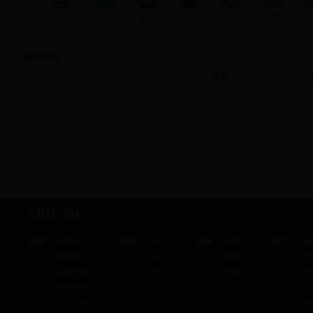
0%
0%
0%
0%
0%
0%
用户评论
注册
ahtv.cn
新闻
新闻推荐
热剧
剧讯
娱乐
娱闻
图片
独
独家策划
剧评
娱评
写
直播安徽
剧照
热图
偷
新闻画报
大
生活纪实
搞