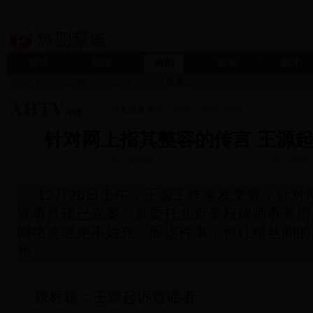
首页
新闻
热剧
娱乐
图片
剧讯
剧评
剧照
在线看剧
当前位置:
首页
>>
热剧
>>
剧讯
>>
港台
针对网上指其整容的传言 王源
来源:
华商报
2017-12-27 10:52:20
作者:
评论数
12月26日上午，王源工作室发文称，针对
谣事件现已立案，并委托北京星权律师事务所
网络造谣绝不姑息。而这件事，也让粉丝圈的
角。
原标题：王源起诉造谣者