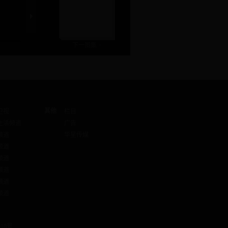
下一图集 >
其他
卫视
栏目
生活频道
广告
频道
华星传媒
频道
频道
频道
频道
频道
10号