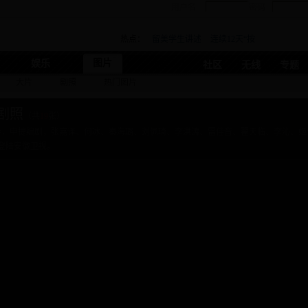
用户名
密码
热点：
留美学生讲述
连续12天“按
图片
娱乐
社区
无线
专题
大片
剧照
热门图片
剧照
（共
19
张）
导，申捷编剧，张嘉译、何冰、秦海璐、刘佩琦、李洪涛、雷佳音、翟天临、李沁、姬
式登陆安徽卫视。