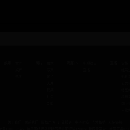
娱乐
图片
海豚TV
直播
娱闻
独家
电视栏目
安徽
娱评
写真
直播
经济
热图
偷拍
影视
大片
公共
搞笑
综艺
社会
科教
剧照
国际
人物
关于我们
-
联系我们
-
版权声明
-
广告服务
-
电子邮箱
-
人才招聘
-
友情链接
P备11010175号-1
信息网络传播视听节目许可证号1204051 新闻备案号：皖网宣备0700