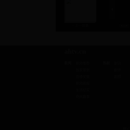
< 上一图集
ahtv.cn
新闻
热剧
新闻推荐
剧讯
独家策划
剧评
直播安徽
剧照
新闻画报
生活纪实
奇闻趣事
皖IC