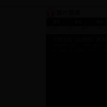
首页
新闻
热剧
独家
写真
搞笑
热图
安徽卫视《白鹿原》高清
改编自陈忠实同名小说，著名导演刘进执
剧《白鹿原》将于本周日（4月16日）正