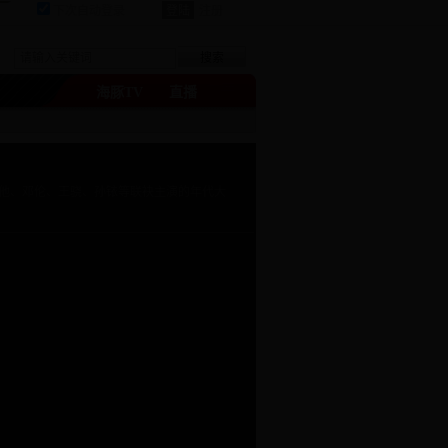
下次自动登录
注册
海豚TV
直播
他、邓伦、王骁、孙铱等联袂主演的年代大